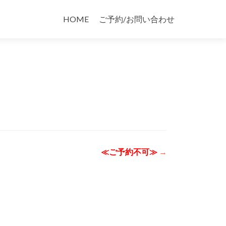
コ
ン
HOME
ご予約/お問い合わせ
テ
ン
ツ
へ
ス
キ
ッ
プ
≪ご予約不可≫
→