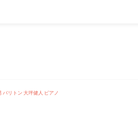
t 松本康男 バリトン 大坪健人 ピアノ