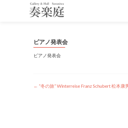
ピアノ発表会
ピアノ発表会
投
←
“冬の旅” Winterreise Franz Schuber
稿
ナ
ビ
ゲ