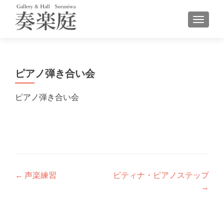
ナビゲ
ピアノ弾き合い会
ピアノ弾き合い会
投
←
声楽練習
ピティナ・ピアノステップ
→
稿
ナ