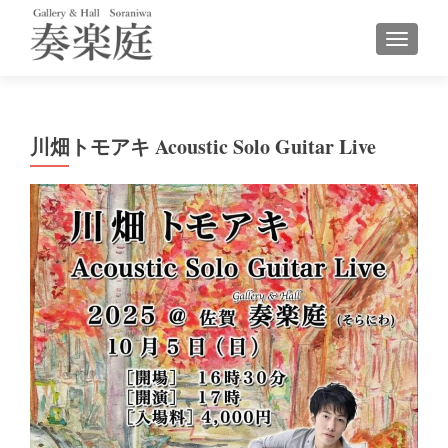
ナビゲ
川畑トモアキ Acoustic Solo Guitar Live