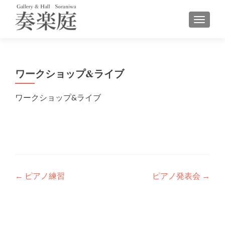
ナビゲ
ワークショップ&ライブ
ワークショップ&ライブ
投
←
ピアノ練習
ピアノ発表会
→
稿
ナ