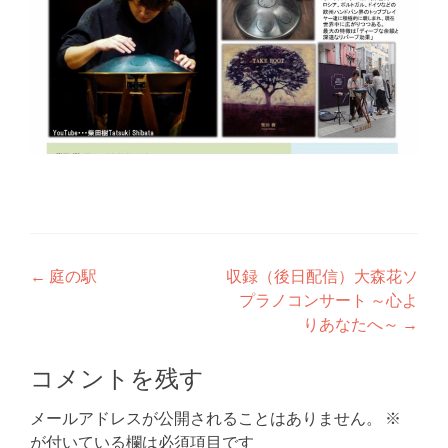
投
←
庭の駅
収録（後日配信）大森花ソ
プラノコンサート ～心よ
稿
りあなたへ～
→
ナ
コメントを残す
ビ
ゲ
メールアドレスが公開されることはありません。
※
が付いている欄は必須項目です