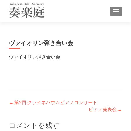
ナビゲ
ヴァイオリン弾き合い会
ヴァイオリン弾き合い会
投
←
第2回 クライネバウムピアノコンサート
ピアノ発表会
→
稿
ナ
コメントを残す